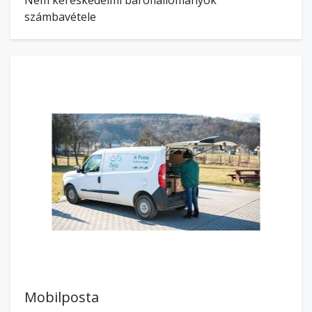
Nem kereskedelmi barofiállományok
számbavétele
Mobilposta